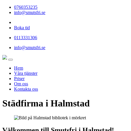
0760353235
info@smutsfri.se
Boka tid
0113331306
info@smutsfri.se
Hem
Våra tjänster
Priser
Om oss
Kontakta oss
Städfirma i Halmstad
Välkommen till Smutsfri i Halmstad!